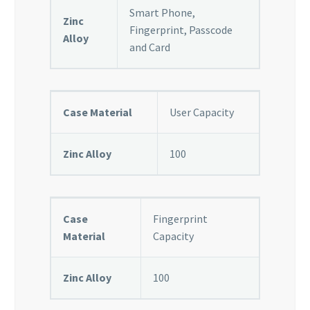
algunas
Smart Phone,
Zinc
funcionalidades
Fingerprint, Passcode
desaparecerán
Alloy
and Card
de la web.
Marketing
Case Material
User Capacity
Al compartir tus
intereses y
comportamiento
Zinc Alloy
100
mientras visitas
nuestro sitio,
aumentas la
posibilidad de
ver contenido y
Case
Fingerprint
ofertas
Material
Capacity
personalizados.
Zinc Alloy
100