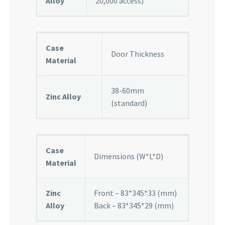
Alloy
20,000 access)
Case
Door Thickness
Material
38-60mm
Zinc Alloy
(standard)
Case
Dimensions (W*L*D)
Material
Zinc
Front – 83*345*33 (mm)
Alloy
Back – 83*345*29 (mm)