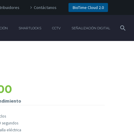
tribuidores
Contáctanos
BioTime Cloud 2.0
CIÓN
SMARTLOCKS
CCTV
SEÑALIZACIÓN DIGITAL
00
endimiento
clos
.9 segundos
lla eléctrica