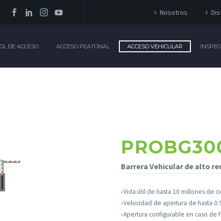
Nosotros
Dis
OL DE ACCESO
ACCESO PEATONAL
ACCESO VEHICULAR
INSPEC
PROBG30
Barrera Vehicular de alto r
•
Vida útil de hasta 10 millones de ci
•
Velocidad de apertura de hasta 0
•
Apertura configurable en caso de fa