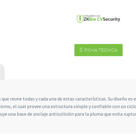

FICHA TECNICA
Necesarias
Estas
cookies no
son
que reune todas y cada una de estas características. Su diseño es e
opcionales.
mo, el cual provee una estructura simple y confiable con un ciclo
Son
necesarias
e una base de anclaje anticolisión para la pluma que evita ruptur
para que
funcione la
web.