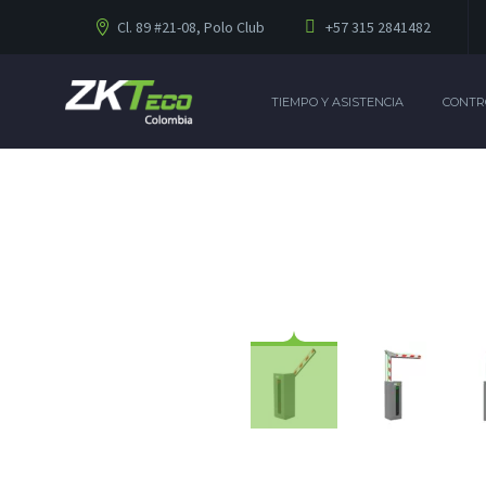
Cl. 89 #21-08, Polo Club
+57 315 2841482
TIEMPO Y ASISTENCIA
CONTR