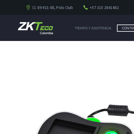
Cl. 89 #21-08, Polo Club
+57 315 2841482
TIEMPO Y ASISTENCIA
CONTR