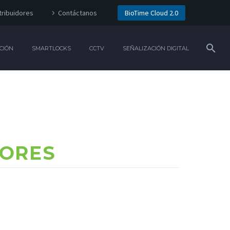
tribuidores
Contáctanos
BioTime Cloud 2.0
CIÓN
SMARTLOCKS
CCTV
SEÑALIZACIÓN DIGITAL
ORES