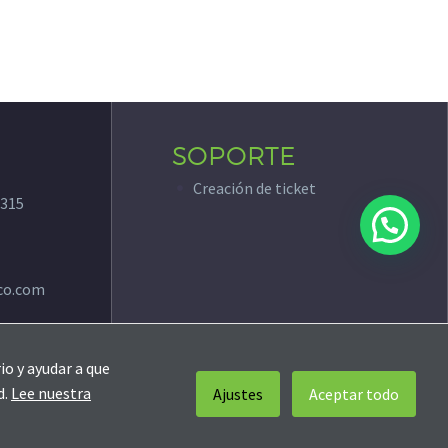
SOPORTE
Creación de ticket
315
co.com
io y ayudar a que
d.
Lee nuestra
Ajustes
Aceptar todo