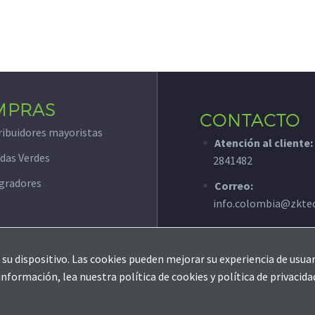
Estadísticas
Para que
podamos
mejorar la
funcionalidad
MPRAS
y estructura
CONTACTO
de la web, en
ribuidores mayoristas
base a cómo
Atención al cliente:
se usa la web.
das Verdes
2841482
gradores
Correo:
Experiencia
info.colombia@zkte
Para que
nuestra web
funcione lo
mejor posible
su dispositivo. Las cookies pueden mejorar su experiencia de usuar
durante tu
ormación, lea nuestra política de cookies y política de privacida
visita. Si
Soporte
Contáctanos
Política de Privacidad
rechaza estas
cookies,