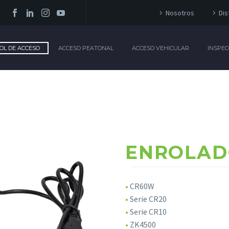
Nosotros
Dis
OL DE ACCESO
ACCESO PEATONAL
ACCESO VEHICULAR
INSPEC
ENROLAD
•
CR60W
•
Serie CR20
•
Serie CR10
•
ZK4500