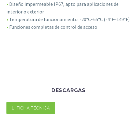
•
Diseño impermeable IP67, apto para aplicaciones de
interior o exterior
•
Temperatura de funcionamiento: -20°C~65°C (-4°F~149°F)
•
Funciones completas de control de acceso
Necesarias
Estas
cookies no
DESCARGAS
son
opcionales.
Son

FICHA TÉCNICA
necesarias
para que
funcione la
web.