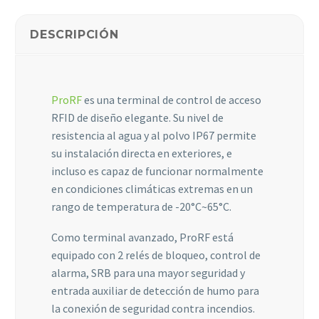
DESCRIPCIÓN
Estadísticas
Para que
podamos
mejorar la
funcionalidad
ProRF
es una terminal de control de acceso
y estructura
RFID de diseño elegante. Su nivel de
de la web, en
resistencia al agua y al polvo IP67 permite
base a cómo
se usa la web.
su instalación directa en exteriores, e
incluso es capaz de funcionar normalmente
en condiciones climáticas extremas en un
Experiencia
rango de temperatura de -20°C~65°C.
Para que
nuestra web
Como terminal avanzado, ProRF está
funcione lo
equipado con 2 relés de bloqueo, control de
mejor posible
durante tu
alarma, SRB para una mayor seguridad y
visita. Si
entrada auxiliar de detección de humo para
rechaza estas
la conexión de seguridad contra incendios.
cookies,