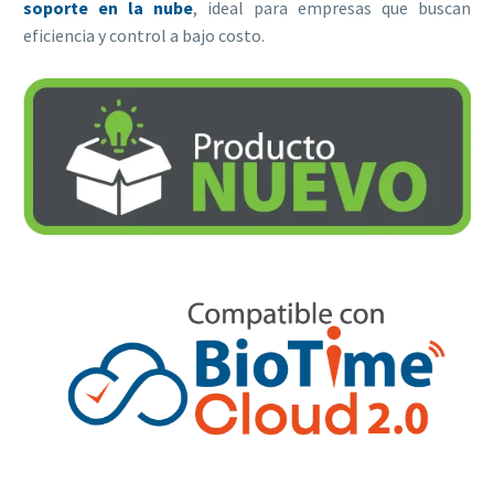
soporte en la nube
, ideal para empresas que buscan
eficiencia y control a bajo costo.
Estadísticas
Para que
podamos
mejorar la
funcionalidad
y estructura
de la web, en
base a cómo
se usa la web.
Experiencia
Para que
nuestra web
funcione lo
mejor posible
durante tu
visita. Si
rechaza estas
cookies,