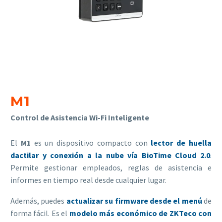
M1
Control de Asistencia Wi-Fi Inteligente
Necesarias
Estas
El
M1
es un dispositivo compacto con
lector de huella
cookies no
son
dactilar y conexión a la nube vía BioTime Cloud 2.0
.
opcionales.
Permite gestionar empleados, reglas de asistencia e
Son
informes en tiempo real desde cualquier lugar.
necesarias
para que
Además, puedes
actualizar su firmware desde el menú
de
funcione la
forma fácil. Es el
modelo más económico de ZKTeco con
web.