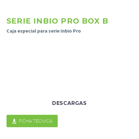
SERIE INBIO PRO BOX B
Caja especial para serie Inbio Pro
Necesarias
Estas
cookies no
son
opcionales.
DESCARGAS
Son
necesarias
para que

FICHA TÉCNICA
funcione la
web.