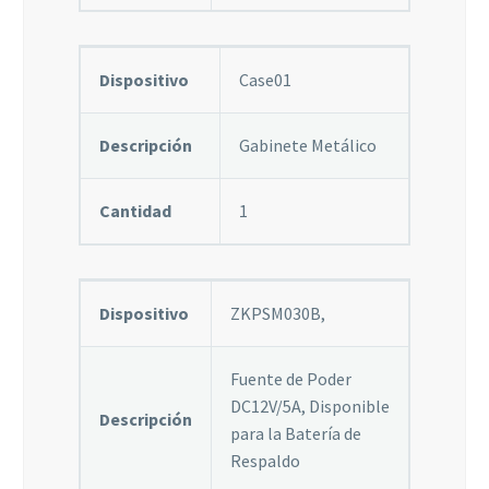
algunas
funcionalidades
desaparecerán
Dispositivo
Case01
de la web.
Descripción
Gabinete Metálico
Marketing
Al compartir tus
intereses y
Cantidad
1
comportamiento
mientras visitas
nuestro sitio,
aumentas la
posibilidad de
Dispositivo
ZKPSM030B,
ver contenido y
ofertas
personalizados.
Fuente de Poder
DC12V/5A, Disponible
Descripción
para la Batería de
Respaldo