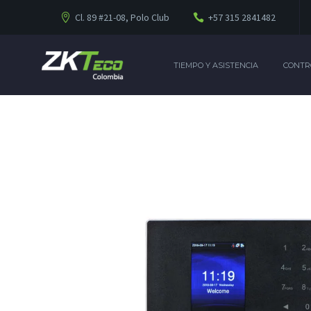
Cl. 89 #21-08, Polo Club
+57 315 2841482
TIEMPO Y ASISTENCIA
CONTR