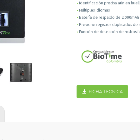
•
Identificación precisa aún en huel
•
Múltiples idiomas.
•
Batería de respaldo de 2.000mAh 
•
Previene registros duplicados de r
•
Función de detección de rostros f
Necesarias
Estas
cookies no

FICHA TECNICA
son
opcionales.
Son
necesarias
para que
funcione la
web.