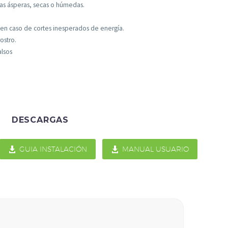
las ásperas, secas o húmedas.
en caso de cortes inesperados de energía.
ostro.
alsos
DESCARGAS

GUIA INSTALACIÓN

MANUAL USUARIO