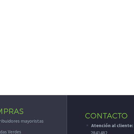
algunas
funcionalidades
desaparecerán
de la web.
Marketing
Al compartir tus
intereses y
comportamiento
mientras visitas
nuestro sitio,
aumentas la
posibilidad de
ver contenido y
ofertas
personalizados.
MPRAS
CONTACTO
ribuidores mayoristas
Atención al cliente:
das Verdes
2841482