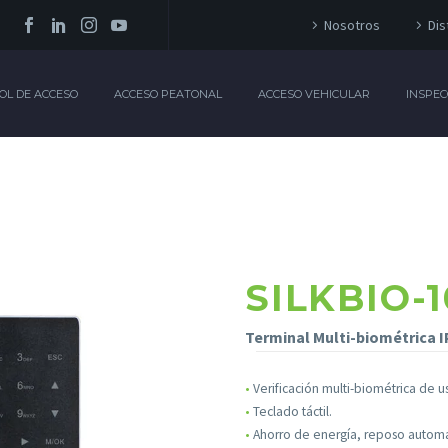
Nosotros
Dis
OL DE ACCESO
ACCESO PEATONAL
ACCESO VEHICULAR
INSPEC
SILKBIO-
Terminal Multi-biométrica I
•
Verificación multi-biométrica de 
•
Teclado táctil.
•
Ahorro de energía, reposo automát