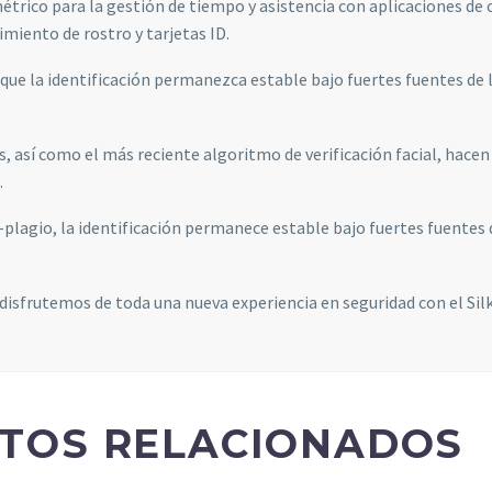
étrico para la gestión de tiempo y asistencia con aplicaciones de
imiento de rostro y tarjetas ID.
Estadísticas
Para que
que la identificación permanezca estable bajo fuertes fuentes de luz
podamos
mejorar la
funcionalidad
s, así como el más reciente algoritmo de verificación facial, hace
y estructura
.
de la web, en
base a cómo
-plagio, la identificación permanece estable bajo fuertes fuentes de
se usa la web.
 disfrutemos de toda una nueva experiencia en seguridad con el Si
Experiencia
Para que
nuestra web
funcione lo
mejor posible
durante tu
TOS RELACIONADOS
visita. Si
rechaza estas
cookies,