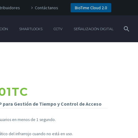
tribuidores
Contáctanos
BioTime Cloud 2.0
CIÓN
SMARTLOCKS
CCTV
SEÑALIZACIÓN DIGITAL
101TC
P para Gestión de Tiempo y Control de Acceso
usuarios en menos de 1 segundo.
ico del infrarrojo cuando no está en uso.