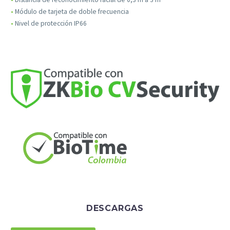
•
Módulo de tarjeta de doble frecuencia
•
Nivel de protección IP66
Necesarias
Estas
cookies no
son
opcionales.
Son
necesarias
para que
DESCARGAS
funcione la
web.