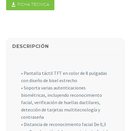

FICHA TECNICA
Estadísticas
Para que
podamos
mejorar la
funcionalidad
y estructura
DESCRIPCIÓN
de la web, en
base a cómo
se usa la web.
• Pantalla táctil TFT en color de 8 pulgadas
con diseño de bisel estrecho
Experiencia
• Soporta varias autenticaciones
Para que
nuestra web
biométricas, incluyendo reconocimiento
funcione lo
facial, verificación de huellas dactilares,
mejor posible
detección de tarjetas multitecnología y
durante tu
contraseña
visita. Si
rechaza estas
• Distancia de reconocimiento facial De 0,3
cookies,