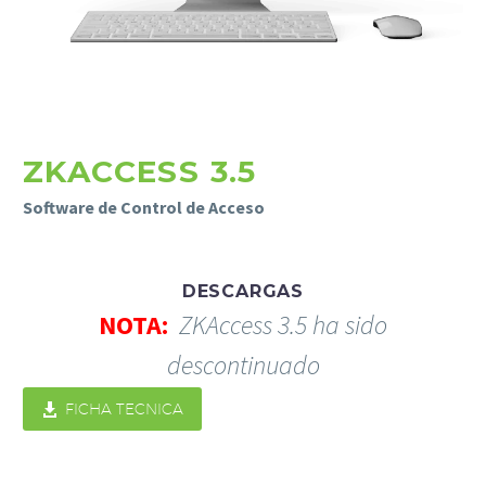
ZKACCESS 3.5
Software de Control de Acceso
Necesarias
DESCARGAS
Estas
cookies no
NOTA:
ZKAccess 3.5 ha sido
son
descontinuado
opcionales.
Son
necesarias

FICHA TECNICA
para que
funcione la
web.