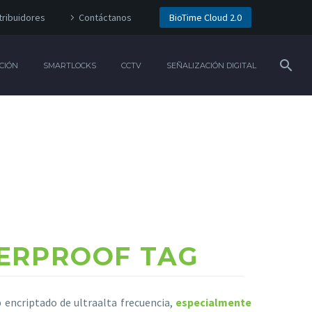
tribuidores
Contáctanos
BioTime Cloud 2.0
CIÓN
SMARTLOCKS
CCTV
SEÑALIZACIÓN DIGITAL
ERPROOF TAG
 encriptado de ultraalta frecuencia,
especialmente