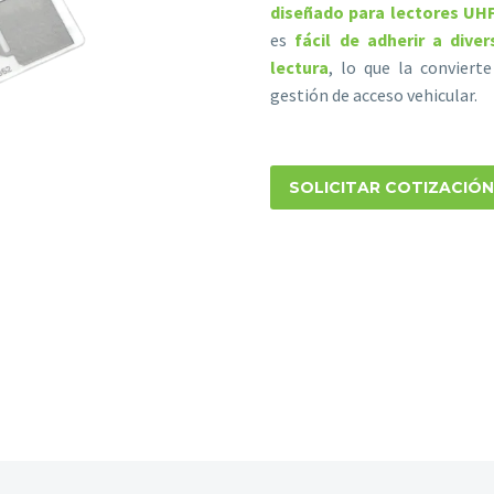
diseñado para lectores UH
es
fácil de adherir a dive
lectura
, lo que la conviert
gestión de acceso vehicular.
SOLICITAR COTIZACIÓN
Necesarias
Estas
cookies no
son
opcionales.
Son
necesarias
para que
funcione la
web.