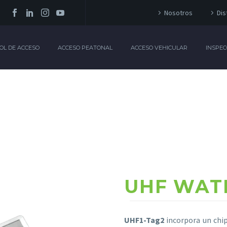
Nosotros
Dis
OL DE ACCESO
ACCESO PEATONAL
ACCESO VEHICULAR
INSPEC
UHF WAT
UHF1-Tag2
incorpora un chip