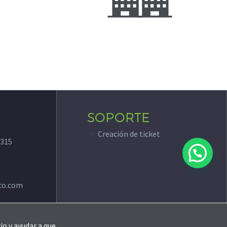
SOPORTE
Creación de ticket
315
co.com
io y ayudar a que