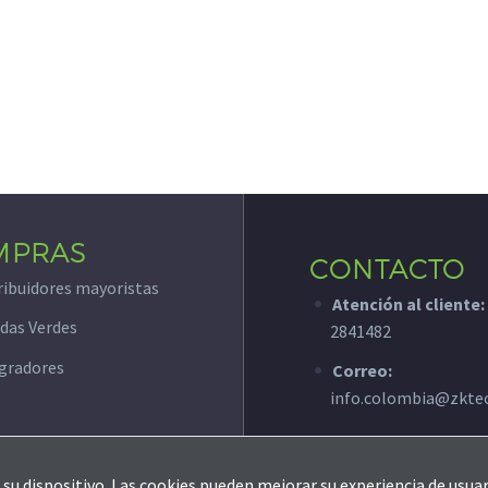
algunas
funcionalidades
desaparecerán
de la web.
Marketing
Al compartir tus
intereses y
comportamiento
mientras visitas
MPRAS
nuestro sitio,
CONTACTO
aumentas la
ribuidores mayoristas
Atención al cliente:
posibilidad de
das Verdes
ver contenido y
2841482
ofertas
gradores
Correo:
personalizados.
info.colombia@zkte
su dispositivo. Las cookies pueden mejorar su experiencia de usuar