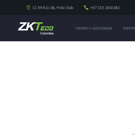
Cl. 89 #21-08, Polo Club
+57 315 2841482
TIEMPO Y ASISTENCIA
CONTR