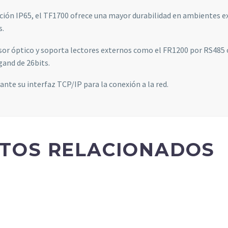
cción IP65, el TF1700 ofrece una mayor durabilidad en ambientes ex
Estadísticas
s.
Para que
podamos
sor óptico y soporta lectores externos como el FR1200 por RS485 
mejorar la
and de 26bits.
funcionalidad
y estructura
nte su interfaz TCP/IP para la conexión a la red.
de la web, en
base a cómo
se usa la web.
Experiencia
TOS RELACIONADOS
Para que
nuestra web
funcione lo
mejor posible
durante tu
visita. Si
rechaza estas
cookies,