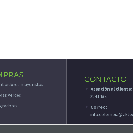
algunas
funcionalidades
desaparecerán
de la web.
Marketing
Al compartir tus
intereses y
comportamiento
mientras visitas
nuestro sitio,
MPRAS
aumentas la
CONTACTO
posibilidad de
ribuidores mayoristas
Atención al cliente:
ver contenido y
das Verdes
ofertas
2841482
personalizados.
gradores
Correo:
info.colombia@zkte