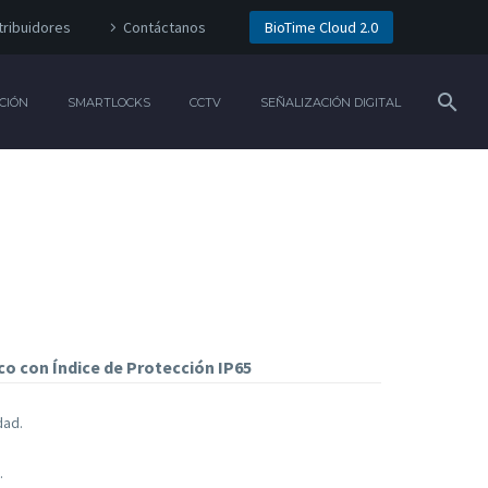
tribuidores
Contáctanos
BioTime Cloud 2.0
CIÓN
SMARTLOCKS
CCTV
SEÑALIZACIÓN DIGITAL
o con Índice de Protección IP65
dad.
.