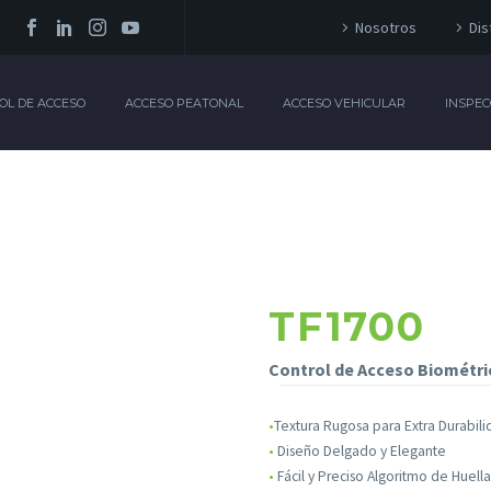
Nosotros
Dis
OL DE ACCESO
ACCESO PEATONAL
ACCESO VEHICULAR
INSPEC
TF1700
Control de Acceso Biométric
•
Textura Rugosa para Extra Durabili
•
Diseño Delgado y Elegante
•
Fácil y Preciso Algoritmo de Huella