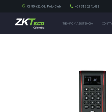
Cl. 89 #21-08, Polo Club
+57 315 2841482
TIEMPO Y ASISTENCIA
CONTR