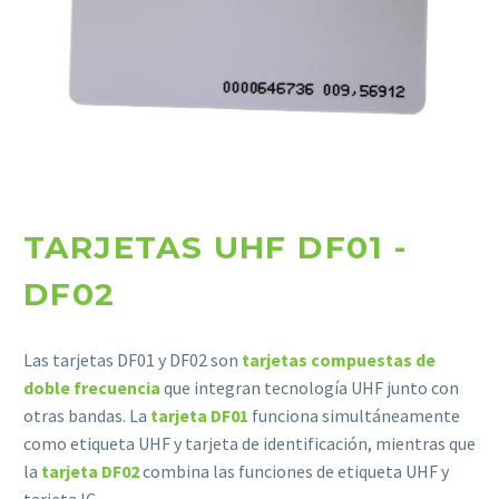
TARJETAS UHF DF01 -
Necesarias
DF02
Estas
cookies no
son
Las tarjetas DF01 y DF02 son
tarjetas compuestas de
opcionales.
doble frecuencia
que integran tecnología UHF junto con
Son
necesarias
otras bandas. La
tarjeta DF01
funciona simultáneamente
para que
como etiqueta UHF y tarjeta de identificación, mientras que
funcione la
la
tarjeta DF02
combina las funciones de etiqueta UHF y
web.
tarjeta IC.