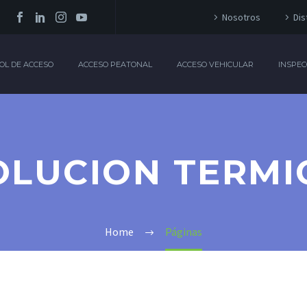
Nosotros
Dis
OL DE ACCESO
ACCESO PEATONAL
ACCESO VEHICULAR
INSPEC
OLUCION TERMI
Home
Páginas