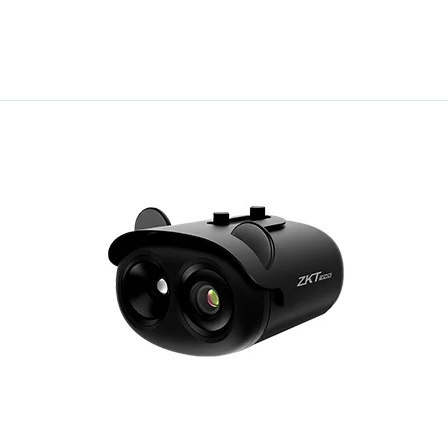
Estadísticas
Para que
podamos
mejorar la
funcionalidad
y estructura
de la web, en
base a cómo
se usa la web.
Experiencia
Para que
nuestra web
funcione lo
mejor posible
durante tu
visita. Si
rechaza estas
cookies,