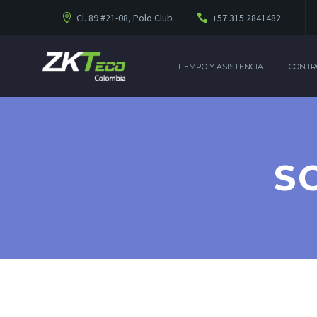
Cl. 89 #21-08, Polo Club
+57 315 2841482
TIEMPO Y ASISTENCIA
CONTR
S