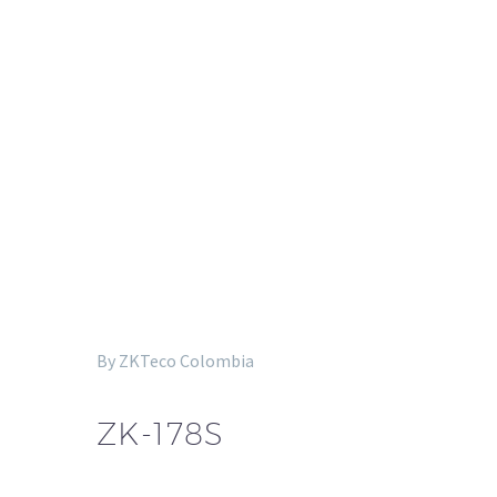
By ZKTeco Colombia
ZK-178S