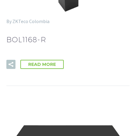
Estadísticas
By ZKTeco Colombia
Para que
podamos
mejorar la
BOL1168-R
funcionalidad
y estructura
de la web, en
base a cómo
se usa la web.
READ MORE
Experiencia
Para que
nuestra web
funcione lo
mejor posible
durante tu
visita. Si
rechaza estas
cookies,