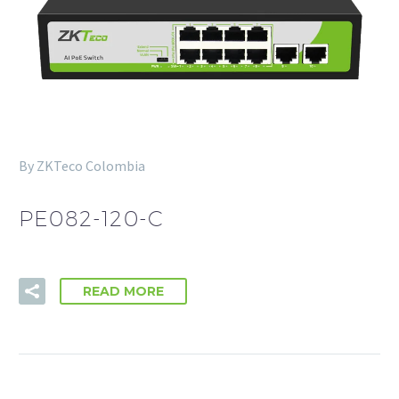
algunas
funcionalidades
desaparecerán
de la web.
Marketing
Al compartir tus
intereses y
By ZKTeco Colombia
comportamiento
mientras visitas
PE082-120-C
nuestro sitio,
aumentas la
posibilidad de
ver contenido y
ofertas
READ MORE
personalizados.