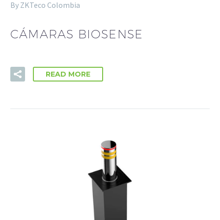
By ZKTeco Colombia
CÁMARAS BIOSENSE
READ MORE
Necesarias
Estas
cookies no
son
opcionales.
Son
necesarias
para que
funcione la
web.