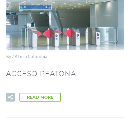
Estadísticas
Para que
podamos
mejorar la
funcionalidad
y estructura
de la web, en
base a cómo
By ZKTeco Colombia
se usa la web.
ACCESO PEATONAL
Experiencia
Para que
nuestra web
READ MORE
funcione lo
mejor posible
durante tu
visita. Si
rechaza estas
cookies,