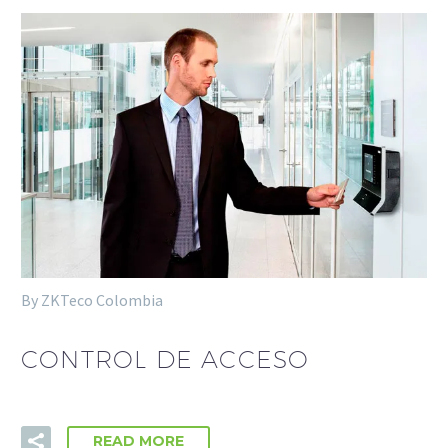
algunas
funcionalidades
desaparecerán
de la web.
Marketing
Al compartir tus
intereses y
comportamiento
mientras visitas
nuestro sitio,
aumentas la
posibilidad de
By ZKTeco Colombia
ver contenido y
ofertas
personalizados.
CONTROL DE ACCESO
READ MORE