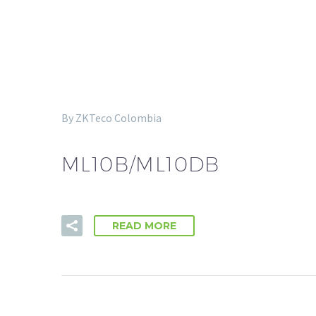
By ZKTeco Colombia
ML10B/ML10DB
READ MORE