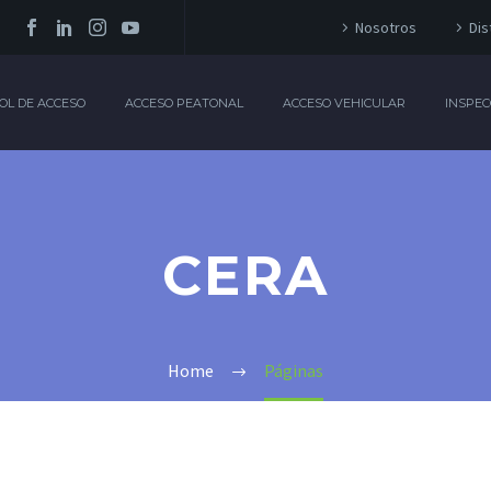
Nosotros
Dis
OL DE ACCESO
ACCESO PEATONAL
ACCESO VEHICULAR
INSPEC
CERA
Home
Páginas