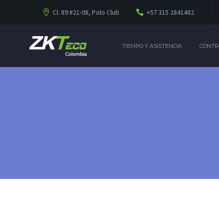
Cl. 89 #21-08, Polo Club
+57 315 2841482
TIEMPO Y ASISTENCIA
CONTR