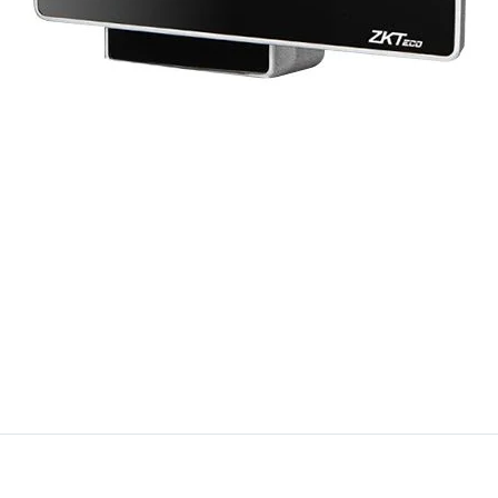
Estadísticas
Para que
podamos
mejorar la
funcionalidad
y estructura
de la web, en
base a cómo
se usa la web.
Experiencia
Para que
nuestra web
funcione lo
mejor posible
durante tu
visita. Si
rechaza estas
cookies,