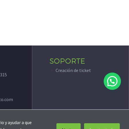
SOPORTE
Creación de ticket
315
co.com
io y ayudar a que