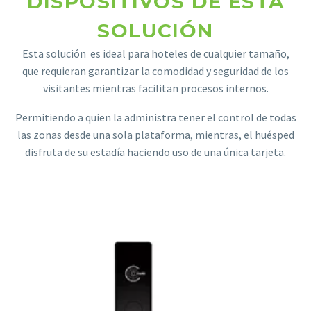
DISPOSITIVOS DE ESTA
SOLUCIÓN
Estadísticas
Para que
Esta solución es ideal para hoteles de cualquier tamaño,
podamos
que requieran garantizar la comodidad y seguridad de los
mejorar la
visitantes mientras facilitan procesos internos.
funcionalidad
y estructura
Permitiendo a quien la administra tener el control de todas
de la web, en
base a cómo
las zonas desde una sola plataforma, mientras, el huésped
se usa la web.
disfruta de su estadía haciendo uso de una única tarjeta.
Experiencia
Para que
nuestra web
funcione lo
mejor posible
durante tu
visita. Si
rechaza estas
cookies,