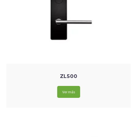
algunas
funcionalidades
desaparecerán
de la web.
Marketing
Al compartir tus
intereses y
comportamiento
mientras visitas
nuestro sitio,
ZL500
aumentas la
posibilidad de
ver contenido y
Ver más
ofertas
personalizados.