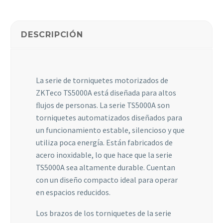
Estadísticas
DESCRIPCIÓN
Para que
podamos
mejorar la
funcionalidad
y estructura
La serie de torniquetes motorizados de
de la web, en
ZKTeco TS5000A está diseñada para altos
base a cómo
ﬂujos de personas. La serie TS5000A son
se usa la web.
torniquetes automatizados diseñados para
un funcionamiento estable, silencioso y que
Experiencia
utiliza poca energía. Están fabricados de
Para que
acero inoxidable, lo que hace que la serie
nuestra web
TS5000A sea altamente durable. Cuentan
funcione lo
con un diseño compacto ideal para operar
mejor posible
durante tu
en espacios reducidos.
visita. Si
rechaza estas
Los brazos de los torniquetes de la serie
cookies,