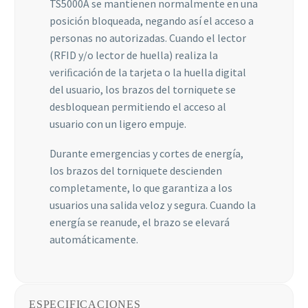
TS5000A se mantienen normalmente en una
algunas
posición bloqueada, negando así el acceso a
funcionalidades
desaparecerán
personas no autorizadas. Cuando el lector
de la web.
(RFID y/o lector de huella) realiza la
veriﬁcación de la tarjeta o la huella digital
del usuario, los brazos del torniquete se
Marketing
desbloquean permitiendo el acceso al
Al compartir tus
usuario con un ligero empuje.
intereses y
comportamiento
mientras visitas
Durante emergencias y cortes de energía,
nuestro sitio,
los brazos del torniquete descienden
aumentas la
completamente, lo que garantiza a los
posibilidad de
usuarios una salida veloz y segura. Cuando la
ver contenido y
ofertas
energía se reanude, el brazo se elevará
personalizados.
automáticamente.
ESPECIFICACIONES