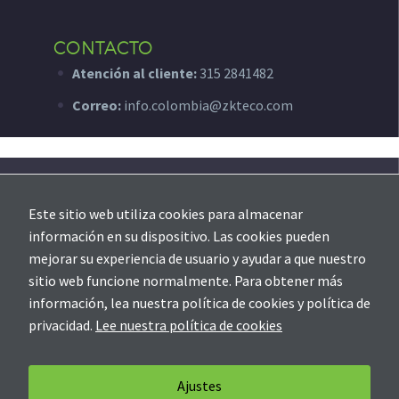
CONTACTO
Atención al cliente:
315 2841482
Correo:
info.colombia@zkteco.com
SOPORTE
Este sitio web utiliza cookies para almacenar
Creación de ticket
información en su dispositivo. Las cookies pueden
mejorar su experiencia de usuario y ayudar a que nuestro
📲 ¿En qué te podemos colaborar?
sitio web funcione normalmente. Para obtener más
información, lea nuestra política de cookies y política de
privacidad.
Lee nuestra política de cookies
Soporte
Contáctanos
Política de Privacidad
Ajustes