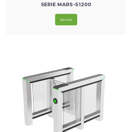
algunas
SERIE MARS-S1200
funcionalidades
desaparecerán
Ver más
de la web.
Marketing
Al compartir tus
intereses y
comportamiento
mientras visitas
nuestro sitio,
aumentas la
posibilidad de
ver contenido y
ofertas
personalizados.