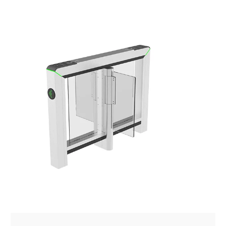
Estadísticas
Para que
podamos
mejorar la
funcionalidad
y estructura
de la web, en
base a cómo
se usa la web.
Experiencia
Para que
nuestra web
funcione lo
mejor posible
durante tu
visita. Si
rechaza estas
cookies,