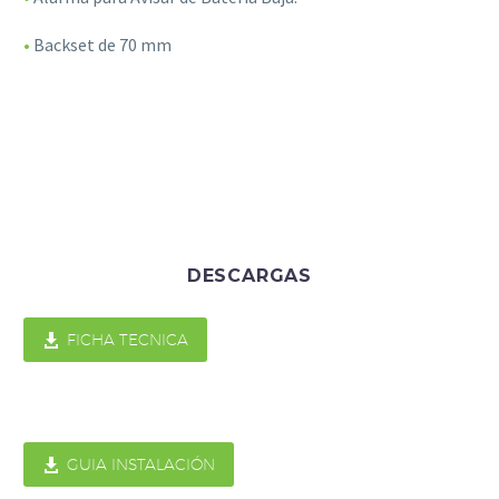
•
Backset de 70 mm
Estadísticas
Para que
podamos
mejorar la
funcionalidad
y estructura
de la web, en
base a cómo
se usa la web.
DESCARGAS
Experiencia
Para que

FICHA TECNICA
nuestra web
funcione lo
mejor posible
durante tu
visita. Si

GUIA INSTALACIÓN
rechaza estas
cookies,