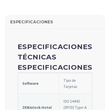
algunas
funcionalidades
desaparecerán
de la web.
ESPECIFICACIONES
Marketing
Al compartir tus
intereses y
ESPECIFICACIONES
comportamiento
mientras visitas
TÉCNICAS
nuestro sitio,
aumentas la
ESPECIFICACIONES
posibilidad de
ver contenido y
ofertas
Tipo de
Software
personalizados.
Tarjetas
ISO 14443
ZKBiolock Hotel
(RFID) Type-A