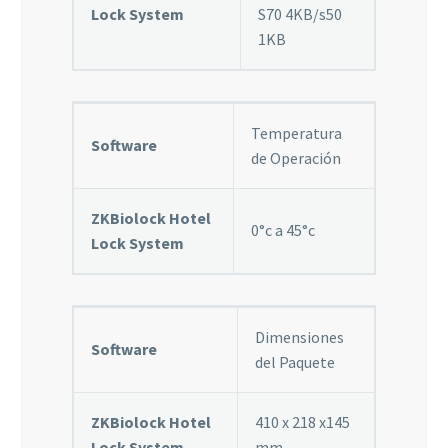
Lock System
S70 4KB/s50
1KB
Temperatura
Software
de Operación
ZKBiolock Hotel
0°c a 45°c
Lock System
Dimensiones
Software
del Paquete
ZKBiolock Hotel
410 x 218 x145
Lock System
mm