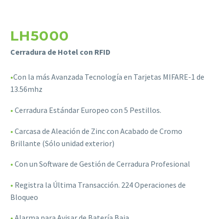
LH5000
Cerradura de Hotel con RFID
•
Con la más Avanzada Tecnología en Tarjetas MIFARE-1 de
13.56mhz
•
Cerradura Estándar Europeo con 5 Pestillos.
Necesarias
•
Carcasa de Aleación de Zinc con Acabado de Cromo
Estas
cookies no
Brillante (Sólo unidad exterior)
son
opcionales.
•
Con un Software de Gestión de Cerradura Profesional
Son
necesarias
•
Registra la Última Transacción. 224 Operaciones de
para que
Bloqueo
funcione la
web.
•
Alarma para Avisar de Batería Baja.