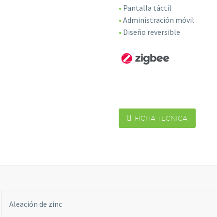
•
Pantalla táctil
•
Administración móvil
•
Diseño reversible

FICHA TECNICA
Necesarias
Estas
cookies no
son
opcionales.
Son
necesarias
para que
funcione la
Aleación de zinc
web.