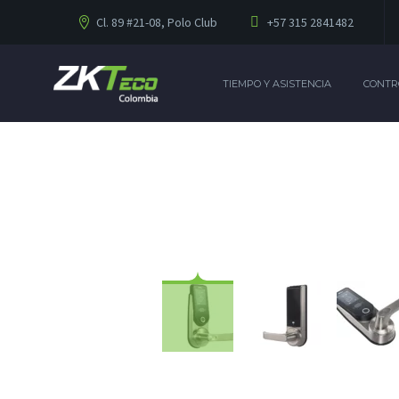
Cl. 89 #21-08, Polo Club
+57 315 2841482
TIEMPO Y ASISTENCIA
CONTR