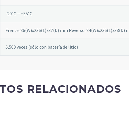
algunas
funcionalidades
-20°C —+55°C
desaparecerán
de la web.
Frente: 86(W)x236(L)x37(D) mm Reverso: 84(W)x236(L)x38(D)
Marketing
Al compartir tus
6,500 veces (sólo con batería de litio)
intereses y
comportamiento
mientras visitas
nuestro sitio,
aumentas la
posibilidad de
TOS RELACIONADOS
ver contenido y
ofertas
personalizados.