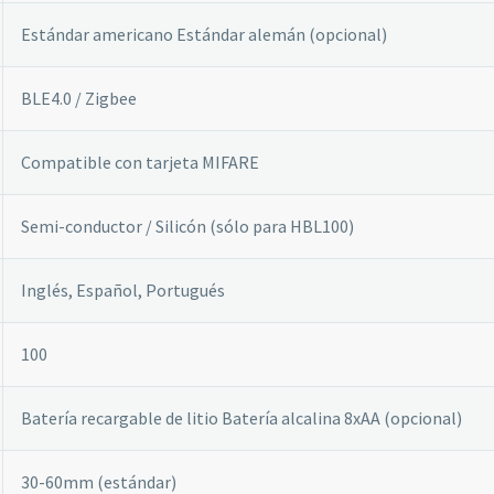
Estándar americano Estándar alemán (opcional)
Estadísticas
Para que
BLE4.0 / Zigbee
podamos
mejorar la
funcionalidad
Compatible con tarjeta MIFARE
y estructura
de la web, en
base a cómo
Semi-conductor / Silicón (sólo para HBL100)
se usa la web.
Inglés, Español, Portugués
Experiencia
Para que
100
nuestra web
funcione lo
mejor posible
Batería recargable de litio Batería alcalina 8xAA (opcional)
durante tu
visita. Si
rechaza estas
30-60mm (estándar)
cookies,