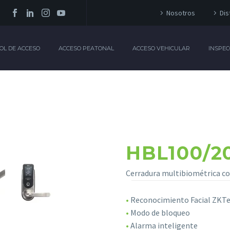
Nosotros
Dis
OL DE ACCESO
ACCESO PEATONAL
ACCESO VEHICULAR
INSPEC
HBL100/2
Cerradura multibiométrica co
•
Reconocimiento Facial ZKTeco
•
Modo de bloqueo
•
Alarma inteligente