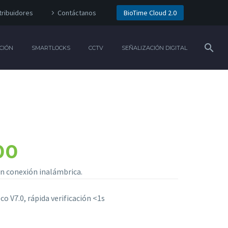
tribuidores
Contáctanos
BioTime Cloud 2.0
CIÓN
SMARTLOCKS
CCTV
SEÑALIZACIÓN DIGITAL
00
n conexión inalámbrica.
 V7.0, rápida verificación <1s