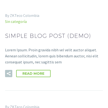
By ZKTeco Colombia
Sin categoría
SIMPLE BLOG POST (DEMO)
Lorem Ipsum. Proin gravida nibh vel velit auctor aliquet.
Aenean sollicitudin, lorem quis bibendum auctor, nisi elit
Necesarias
consequat ipsum, nec sagittis sem
Estas
cookies no
READ MORE
son
opcionales.
Son
necesarias
para que
funcione la
web.
By ZKTeco Colombia