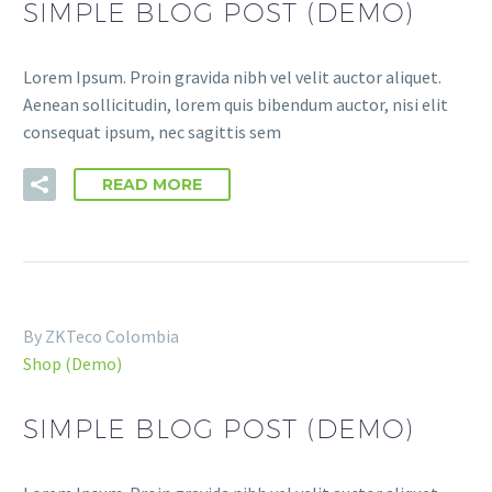
SIMPLE BLOG POST (DEMO)
algunas
funcionalidades
desaparecerán
Lorem Ipsum. Proin gravida nibh vel velit auctor aliquet.
de la web.
Aenean sollicitudin, lorem quis bibendum auctor, nisi elit
consequat ipsum, nec sagittis sem
Marketing
Al compartir tus
READ MORE
intereses y
comportamiento
mientras visitas
nuestro sitio,
aumentas la
posibilidad de
ver contenido y
By ZKTeco Colombia
ofertas
Shop (Demo)
personalizados.
SIMPLE BLOG POST (DEMO)