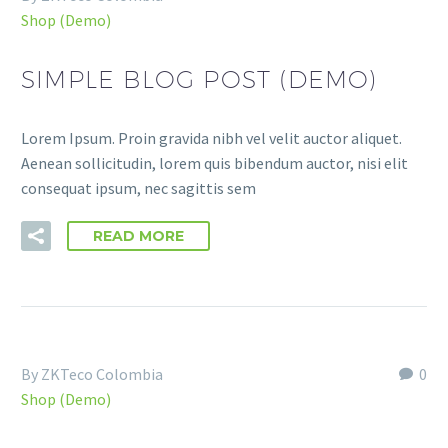
Shop (Demo)
Estadísticas
Para que
SIMPLE BLOG POST (DEMO)
podamos
mejorar la
funcionalidad
Lorem Ipsum. Proin gravida nibh vel velit auctor aliquet.
y estructura
Aenean sollicitudin, lorem quis bibendum auctor, nisi elit
de la web, en
consequat ipsum, nec sagittis sem
base a cómo
se usa la web.
READ MORE
Experiencia
Para que
nuestra web
funcione lo
mejor posible
By ZKTeco Colombia
0
durante tu
Shop (Demo)
visita. Si
rechaza estas
cookies,