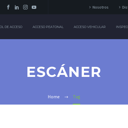
Nosotros
Dis
OL DE ACCESO
ACCESO PEATONAL
ACCESO VEHICULAR
INSPEC
ESCÁNER
Home
Tag