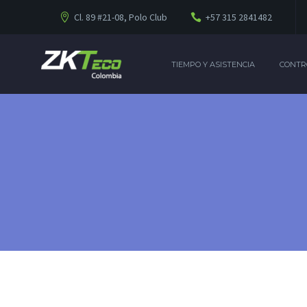
Cl. 89 #21-08, Polo Club
+57 315 2841482
TIEMPO Y ASISTENCIA
CONTR