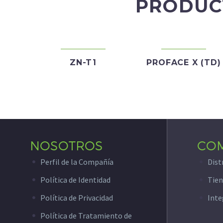
PRODUC
ZN-T1
PROFACE X (TD)
NOSOTROS
CO
Perfil de la Compañía
Dist
Política de Identidad
Tien
Política de Privacidad
Inte
Política de Tratamiento de