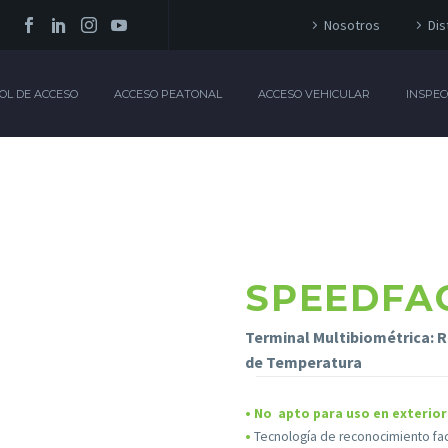
Nosotros
Dis
OL DE ACCESO
ACCESO PEATONAL
ACCESO VEHICULAR
INSPEC
SPEEDFAC
Terminal Multibiométrica: 
de Temperatura
• No apto para uso en exterior
•
Tecnología de reconocimiento facia