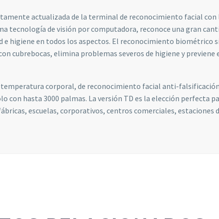
etamente actualizada de la terminal de reconocimiento facial con
Estadísticas
ima tecnología de visión por computadora, reconoce una gran canti
Para que
 e higiene en todos los aspectos. El reconocimiento biométrico si
podamos
con cubrebocas, elimina problemas severos de higiene y previene e
mejorar la
funcionalidad
y estructura
de la web, en
e temperatura corporal, de reconocimiento facial anti-falsificaci
base a cómo
 con hasta 3000 palmas. La versión TD es la elección perfecta par
se usa la web.
ábricas, escuelas, corporativos, centros comerciales, estaciones 
Experiencia
Para que
nuestra web
funcione lo
mejor posible
durante tu
visita. Si
rechaza estas
cookies,