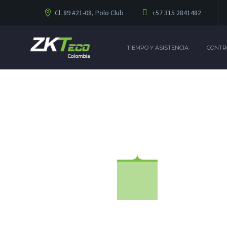
Cl. 89 #21-08, Polo Club
+57 315 2841482
TIEMPO Y ASISTENCIA
CONTR