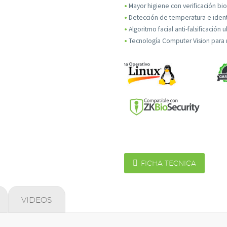
•
Mayor higiene con verificación bio
•
Detección de temperatura e ident
•
Algoritmo facial anti-falsificación u
•
Tecnología Computer Vision para 
Necesarias
Estas
cookies no
son

FICHA TECNICA
opcionales.
Son
necesarias
para que
VIDEOS
funcione la
web.